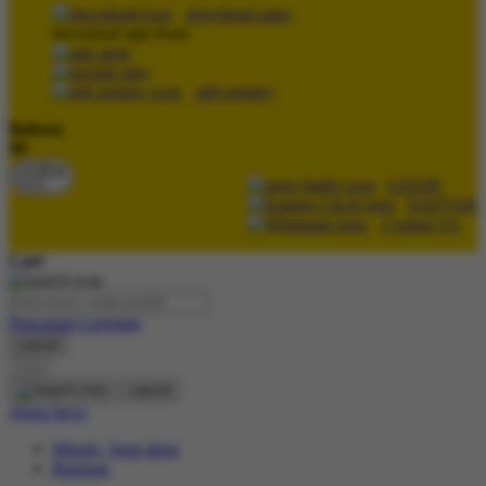
download apps
download app from:
Oh Ma Grain
Okiedog
gift registry
P
Bahasa
ID
Peachy
LOGIN
Phil & Ted's
DAFTAR
Contact Us
Philips Avent
Cari
Pigeon
Playgro
Pencarian Lanjutan
cancel
Poled Global
Cari
Ponycycle
cancel
Akun Saya
Puma
Masuk / buat akun
Pureats
Bantuan