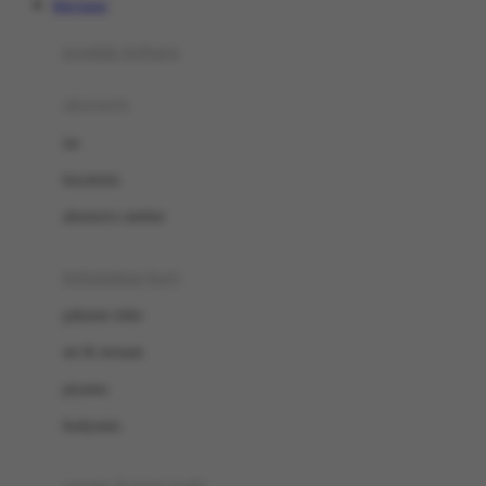
Slot Gacor
Azetabio
produk terbaru
B
aksesoris
Baabaasheepz
tas
Babiators
kacamata
Baby Dove
aksesoris rambut
Baby Jogger
Baby Rovega
kebutuhan bayi
Babybee
pakaian tidur
Banana Boat
set & terusan
Banz
piyama
Barbie
bodysuits
Beaba
Beauty Barn