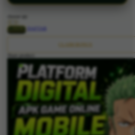
Twistshake
TY Toys
choose qty
U
DAFTAR
LOGIN
CLAIM BONUS
V
Share product:
Veja
Vitaflow
Vtech
W
Waterland
Wellness
X