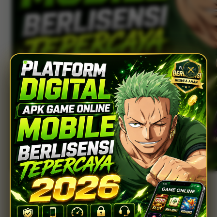
Xootz
Y
Yamatoya
Z
Zaxy
Zoggs
0-9
4Moms
59S