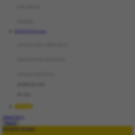
Moby
bak mandi
Momami
handuk
Mothercare
BANDAR Slot Gacor
Mustela
ayunan dan walker bayi
My Buddy Tag
My K
alas bermain anak bayi
N
mainan anak bayi
Naif
mothercare toys
Nike
elc toys
Nordic Natural
DOTA88
Nuby
Akun Saya
Nuna
Masuk
lewati ke Konten
O