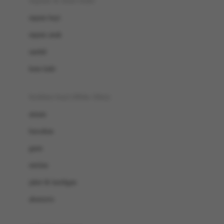
sepatu & kaus kaki
Bio Oil
sepatu bayi
Biolane
sepatu anak
Bite Fighters
sandal
Bizzi Growin
kaus kaki
Blackmores
fashion bayi (0bln-3thn)
Blooming Marvellous
atasan
Bonnels
bawahan
Bravado
gaun
Bruder
setelan
Brush Baby
jaket & kardigan
Buds Organics
aksesoris
Bugaboo
Buggygear